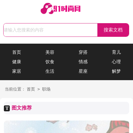
首页
美容
穿搭
育儿
健康
饮食
情感
心理
家居
生活
星座
解梦
>
当前位置：
首页
职场
图文推荐
T