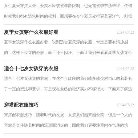
女生夏天穿搭大全，爱美不应该被年龄限制，也无需被季节所牵绊，任何
时候我们都有追求时尚的权利，而想要在今年夏天变得更美更洋气，则需
要学会利用好看的颜色来衬托出你白皙的肌肤，以...
夏季女孩穿什么衣服好看
2024-07-22
夏季女孩穿什么衣服好看，说到适合夏天穿的衣服，肯定是要有清凉感
的，这样不仅穿的舒服，而且还不闷汗。下面让我们来看看夏季女孩穿什
么衣服好看。 夏季女孩穿什么衣服好看1T恤...
适合十七岁女孩穿的衣服
2024-07-22
适合十七岁女孩穿的衣服，在这个年龄段的我们或多或少对自己的着装有
了一定的想法和要求，可是现在自己的经济实力不够强大，下面来了解适
合十七岁女孩穿的衣服。 适合十七岁女...
穿搭配衣服技巧
2024-07-22
穿搭配衣服技巧，随着时代的发展，女孩儿们越来越爱美，但是一个人的
容貌是会伴随着时间的流逝而消失的，因此我们更要注重内在气质的培
养，下面来了解穿搭配衣服技巧。 穿搭配衣服...