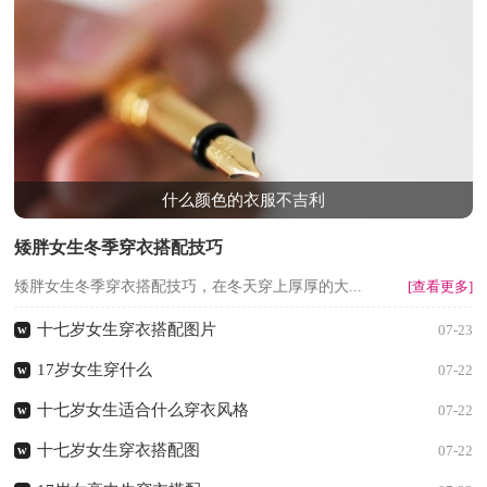
什么颜色的衣服不吉利
矮胖女生冬季穿衣搭配技巧
矮胖女生冬季穿衣搭配技巧，在冬天穿上厚厚的大...
[查看更多]
十七岁女生穿衣搭配图片
w
07-23
17岁女生穿什么
w
07-22
十七岁女生适合什么穿衣风格
w
07-22
十七岁女生穿衣搭配图
w
07-22