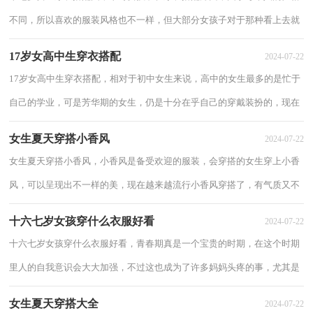
不同，所以喜欢的服装风格也不一样，但大部分女孩子对于那种看上去就
特别干练的衣服，都非常的喜欢，下面分享十七岁...
17岁女高中生穿衣搭配
2024-07-22
17岁女高中生穿衣搭配，相对于初中女生来说，高中的女生最多的是忙于
自己的学业，可是芳华期的女生，仍是十分在乎自己的穿戴装扮的，现在
分享17岁女高中生穿衣搭配。 17岁女高中生...
女生夏天穿搭小香风
2024-07-22
女生夏天穿搭小香风，小香风是备受欢迎的服装，会穿搭的女生穿上小香
风，可以呈现出不一样的美，现在越来越流行小香风穿搭了，有气质又不
挑人，让你轻松变美，下面让我们来了解一下女生夏...
十六七岁女孩穿什么衣服好看
2024-07-22
十六七岁女孩穿什么衣服好看，青春期真是一个宝贵的时期，在这个时期
里人的自我意识会大大加强，不过这也成为了许多妈妈头疼的事，尤其是
在穿衣服这件事上，下面来了解十六七岁女孩穿...
女生夏天穿搭大全
2024-07-22