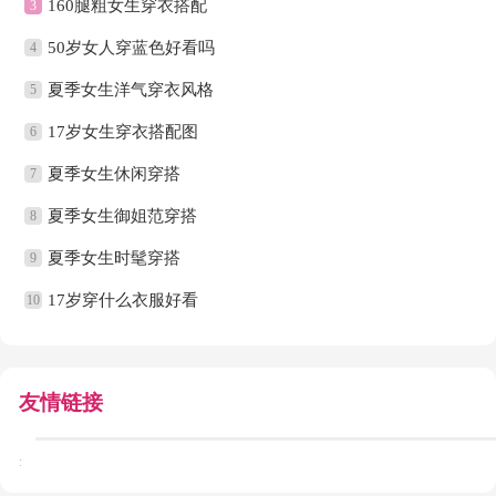
160腿粗女生穿衣搭配
3
50岁女人穿蓝色好看吗
4
夏季女生洋气穿衣风格
5
17岁女生穿衣搭配图
6
夏季女生休闲穿搭
7
夏季女生御姐范穿搭
8
夏季女生时髦穿搭
9
17岁穿什么衣服好看
10
友情链接
: