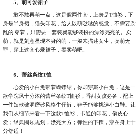
5、萌可爱裙子
敢不敢再萌一点，这是假两件套，上身是T恤衫，下
身是半身裙，猫头印花，给人以萌哒哒的感觉，不需要杂
乱的'穿着，只需要一套装就能够装扮的漂漂亮亮的。卖
萌，就是刻意显现本身的萌，一般来描述女生，卖萌无
罪，穿上这套心爱裙子，卖卖萌吧。
6、蕾丝条纹T恤
心爱的小白兔带着蝴蝶结，你却穿戴小白兔，这是一
款学院风十分浓的蕾丝条纹T恤衫，香甜女孩必备，配上
一件短款破洞磨砂风格牛仔裤，鞋子能够挑选小白鞋。让
我们从细节来看一下这款T恤衫，卡通的印花，俏皮心
爱；经典圆领规划，漂亮大方；弹性的下摆，穿在身上十
分舒适！