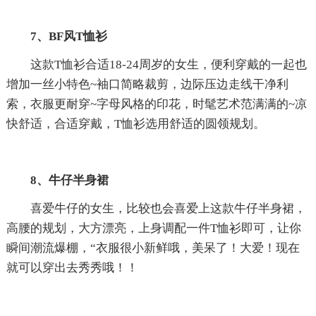
7、BF风T恤衫
这款T恤衫合适18-24周岁的女生，便利穿戴的一起也
增加一丝小特色~袖口简略裁剪，边际压边走线干净利
索，衣服更耐穿~字母风格的印花，时髦艺术范满满的~凉
快舒适，合适穿戴，T恤衫选用舒适的圆领规划。
8、牛仔半身裙
喜爱牛仔的女生，比较也会喜爱上这款牛仔半身裙，
高腰的规划，大方漂亮，上身调配一件T恤衫即可，让你
瞬间潮流爆棚，“衣服很小新鲜哦，美呆了！大爱！现在
就可以穿出去秀秀哦！！